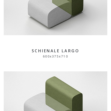
SCHIENALE LARGO
600
x
375
x
710