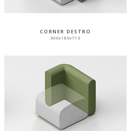
CORNER DESTRO
900x
180
x
710