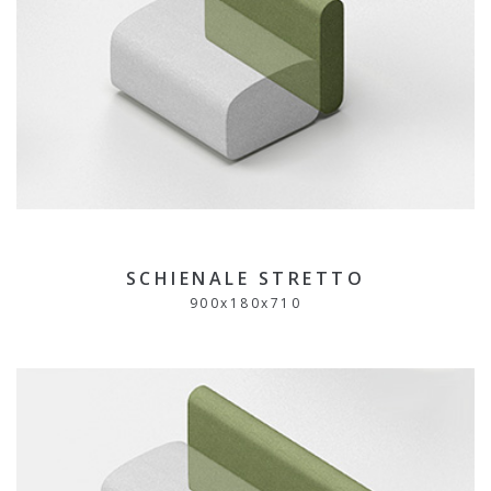
SCHIENALE STRETTO
900
x
180
x
710