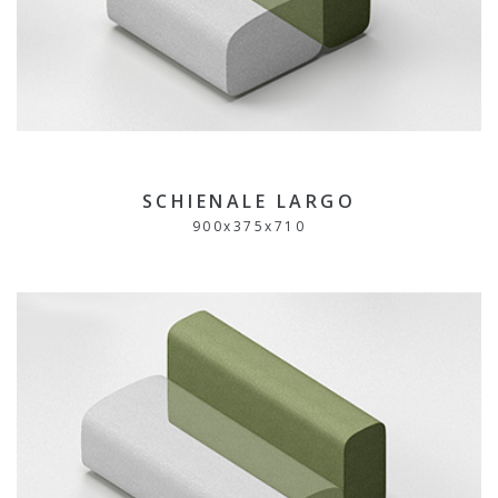
SCHIENALE LARGO
900
x
375
x
710