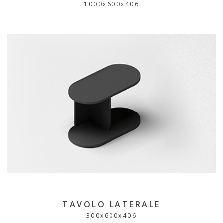
1000
x
600
x
406
TAVOLO LATERALE
300
x
600
x
406