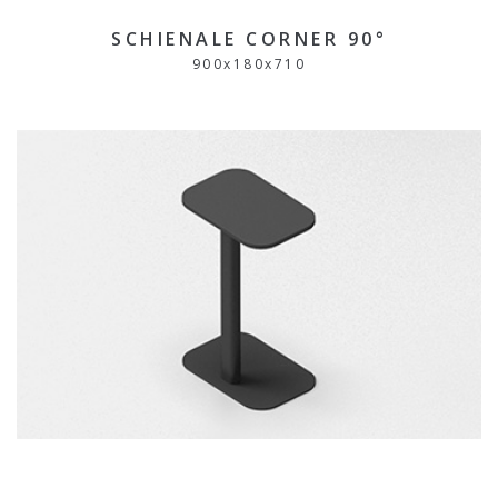
SCHIENALE CORNER 90°
900
x
180
x
710