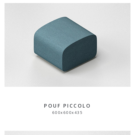
POUF PICCOLO
600
x
600
x
435