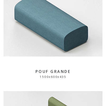
POUF GRANDE
1500
x
600
x
435