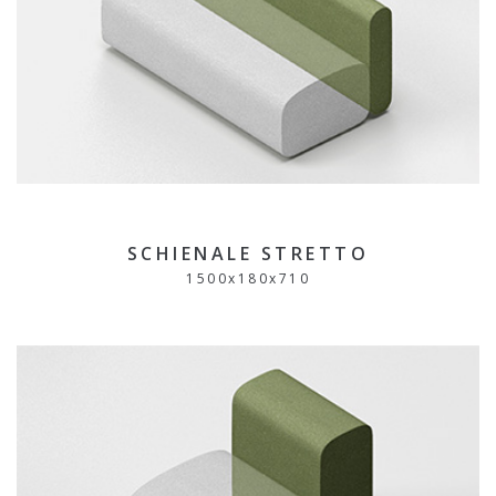
SCHIENALE STRETTO
1500
x
180
x
710