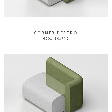
CORNER DESTRO
600
x
180
x
710