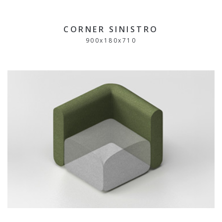
CORNER SINISTRO
900
x
180
x
710