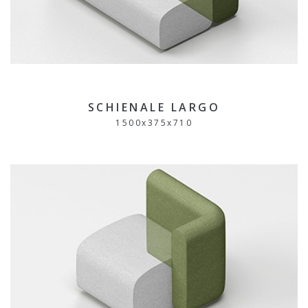
SCHIENALE LARGO
1500
x
375
x
710