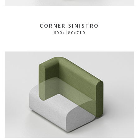
CORNER SINISTRO
600
x
180
x
710