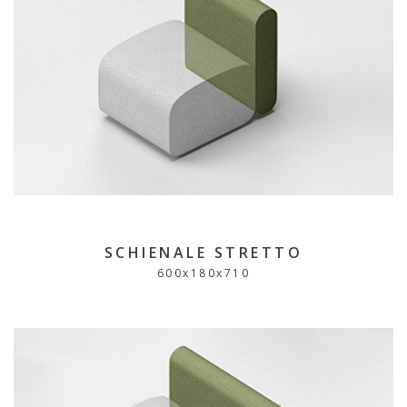
SCHIENALE STRETTO
600
x
180
x
710