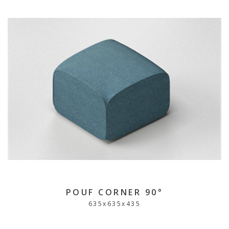
POUF CORNER 90°
635
x
635
x
435