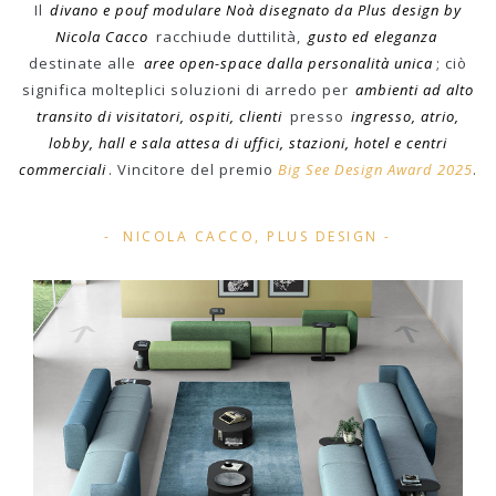
Il
divano e pouf modulare Noà disegnato da Plus design by
Nicola Cacco
racchiude duttilità,
gusto ed eleganza
destinate alle
aree open-space dalla personalità unica
; ciò
significa molteplici soluzioni di arredo per
ambienti ad alto
transito di visitatori, ospiti, clienti
presso
ingresso, atrio,
lobby, hall e sala attesa di uffici, stazioni, hotel e centri
commerciali
. Vincitore del premio
Big See Design Award 2025
.
NICOLA CACCO, PLUS DESIGN -