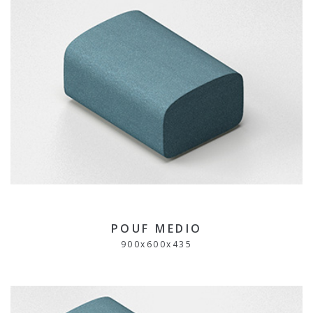
POUF MEDIO
900
x
600
x
435