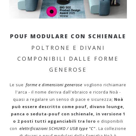
POUF MODULARE CON SCHIENALE
POLTRONE E DIVANI
COMPONIBILI DALLE FORME
GENEROSE
Le sue
forme e dimensioni generose
vogliono richiamare
l'arca - il nome deriva dall'ebraico e ricorda Noà -
quasi a regalare un senso di pace e sicurezza;
Noà
può essere descritto come pouf, divano lounge,
panca o seduta-pouf con schienale, in versione 1
o 2 posti tutti agganciabili tra loro
e disponibili
con
elettrificazioni SCHUKO / USB type "C"
. La collezione
di divani e pouf modulari della famiglia Noà è