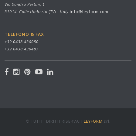
Via Sandro Pertini, 1
31014
,
Colle Umberto
(
TV
) -
Italy
info@leyform.com
TELEFONO & FAX
+39 0438 430050
+39 0438 430487
© TUTTI I DIRITTI RISERVATI
LEYFORM
srl.