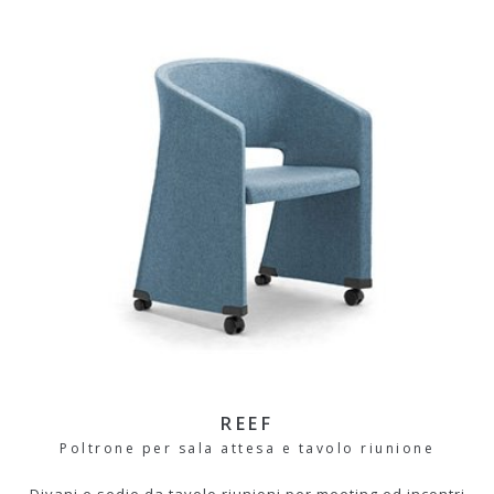
REEF
Poltrone per sala attesa e tavolo riunione
Divani e sedie da tavolo riunioni per meeting ed incontri